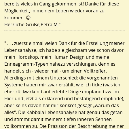
bereits vieles in Gang gekommen ist! Danke für diese
SOUL ART
Möglichkeit, in meinem Leben wieder voran zu
kommen. 😊
ÜBER UNS
Herzliche Grüße,Petra M."
KABBASOL © -SOFTWARE
KONTAKT
" . . . zuerst einmal vielen Dank für die Erstellung meiner
Lebensanalyse, ich habe sie gleichsam wie schon davor
mein Horoskop, mein Human Design und meine
Enneagramm-Typen nahezu verschlungen, denn es
handelt sich - wieder mal - um einen Volltreffer.
Allerdings mit einem Unterschied: die vorgenannten
Systeme haben mir zwar erzählt, wie ich ticke (was ich
eher rückwirkend auf erlebte Dinge empfand bzw. im
Hier und Jetzt als erklärend und bestätigend empfinde),
aber keins davon hat mir konkret gesagt „warum das
alles“. Die Kabbala Lebensanalyse hat genau das getan
und stimmt damit meinem tiefen inneren Sehnen
vollkommen zu. Die Präzision der Beschreibung meiner