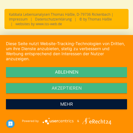
Kabbala Lebensanalysen Thomas Häßle, D-79736 Rickenbach |
Impressum
|
Datenschutzerklärung
| © by Thomas Häßle
|
websites by www.iss-web.de
Diese Seite nutzt Website-Tracking-Technologien von Dritten,
um ihre Dienste anzubieten, stetig zu verbessern und
Werbung entsprechend den Interessen der Nutzer
anzuzeigen.
ABLEHNEN
AKZEPTIEREN
MEHR
Powered by
&