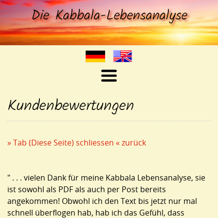
Die Kabbala-Lebensanalyse
HOME
Kundenbewertungen
ONLINE SHOP
KABBALA LEBENSANALYSE
» Tab (Diese Seite) schliessen
« zurück
BEZIEHUNGSANALYSEN
& SACHBEZIEHUNGS-
ANALYSEN
" . . . vielen Dank für meine Kabbala Lebensanalyse, sie
KUNDEN-
ist sowohl als PDF als auch per Post bereits
BEWERTUNGEN
angekommen! Obwohl ich den Text bis jetzt nur mal
SEELEN & GEISTBILD ANALYSE
schnell überflogen hab, hab ich das Gefühl, dass